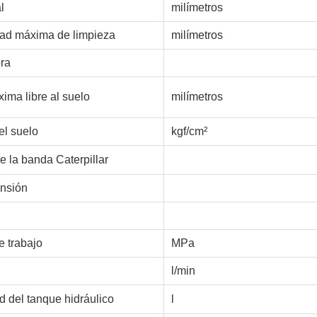
l
milímetros
ad máxima de limpieza
milímetros
ra
xima libre al suelo
milímetros
el suelo
kgf/cm²
e la banda Caterpillar
ensión
e trabajo
MPa
l/min
 del tanque hidráulico
l