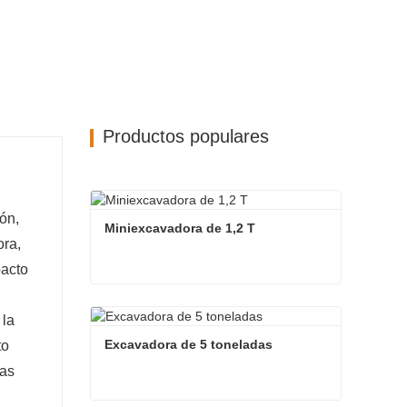
Productos populares
ón,
Miniexcavadora de 1,2 T
ora,
pacto
Miniexcavadora de 1,2 T
 la
Contacta ahora
Excavadora de 5 toneladas
to
nas