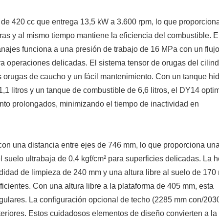
de 420 cc que entrega 13,5 kW a 3.600 rpm, lo que proporcion
ras y al mismo tiempo mantiene la eficiencia del combustible. E
anajes funciona a una presión de trabajo de 16 MPa con un fluj
ra operaciones delicadas. El sistema tensor de orugas del cilin
s orugas de caucho y un fácil mantenimiento. Con un tanque hid
,1 litros y un tanque de combustible de 6,6 litros, el DY14 optim
nto prolongados, minimizando el tiempo de inactividad en
n una distancia entre ejes de 746 mm, lo que proporciona un
 suelo ultrabaja de 0,4 kgf/cm² para superficies delicadas. La h
dad de limpieza de 240 mm y una altura libre al suelo de 170
ficientes. Con una altura libre a la plataforma de 405 mm, esta
regulares. La configuración opcional de techo (2285 mm con/20
exteriores. Estos cuidadosos elementos de diseño convierten a l