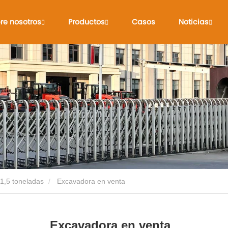
re nosotros
Productos
Casos
Noticias
1,5 toneladas
Excavadora en venta
Excavadora en venta