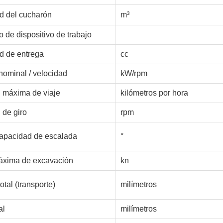
d del cucharón
m³
o de dispositivo de trabajo
d de entrega
cc
nominal / velocidad
kW/rpm
 máxima de viaje
kilómetros por hora
 de giro
rpm
apacidad de escalada
°
áxima de excavación
kn
otal (transporte)
milímetros
al
milímetros