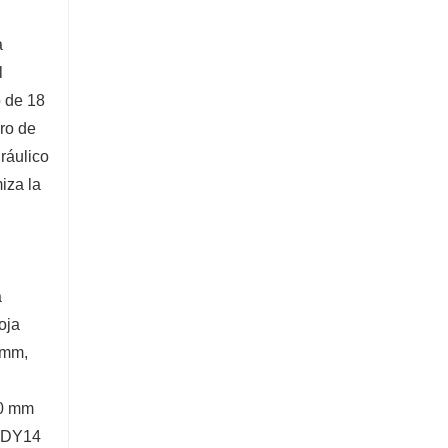
Excavadora de 5 toneladas
a
Contacta ahora
l
o de 18
dro de
ráulico
iza la
a
oja
 mm,
30 mm
a DY14