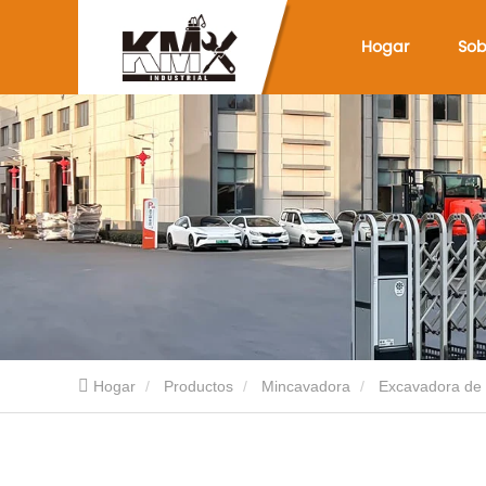
Hogar
Sob
Hogar
Productos
Mincavadora
Excavadora de 