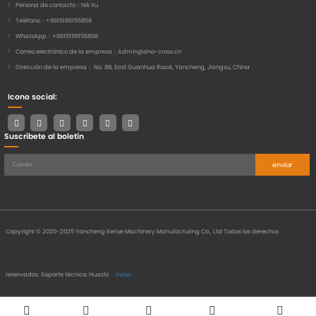
Persona de contacto：
Nik Xu
Teléfono：
+8615195155858
WhatsApp：
+8615195155858
Correo electrónico de la empresa：
Admin@sino-cross.cn
Dirección de la empresa：
No. 88, East Guanhua Road, Yancheng, Jiangsu, China
Icono social:
Suscríbete al boletín
enviar
Copyright © 2020-2025 Yancheng Kerise Machinery Manufacturing Co., Ltd Todos los derechos
reservados.
Soporte técnico: Huazhi
Index