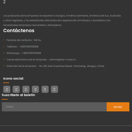
Los productos de la empresa se exportan a Europa, América del Norte, América del Sur, Australia
y otras regiones, y ha establecido relaciones de cooperación amistosas y duraderas con
reconocidas empresas nacionales y extranjeras.
Contáctenos
Persona de contacto：
Nik Xu
Teléfono：
+8615195155858
WhatsApp：
+8615195155858
Correo electrónico de la empresa：
Admin@sino-cross.cn
Dirección de la empresa：
No. 88, East Guanhua Road, Yancheng, Jiangsu, China
Icono social:
Suscríbete al boletín
enviar