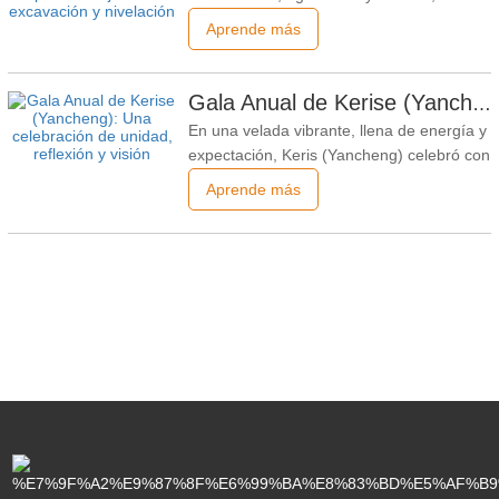
excavación y la nivelación se encuentran
Aprende más
entre las tareas diarias más comunes.
Elegir el implemento de excavadora
adecuado es esencial para mejorar la
Gala Anual de Kerise (Yancheng): Una celebración de unidad, reflexión y visión
productividad, garantizar la seguridad y
En una velada vibrante, llena de energía y
prolongar la vida útil del
expectación, Keris (Yancheng) celebró con
éxito su gala anual, reuniendo a
Aprende más
empleados de todos los departamentos
para reflexionar sobre los logros del año
pasado y trazar un rumbo audaz hacia el
futuro. El evento fue una armoniosa
combinación de reflexión