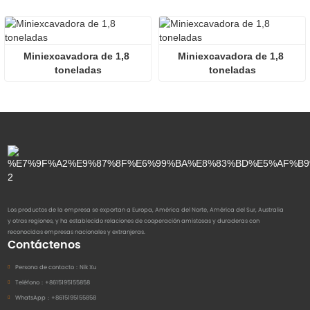
Miniexcavadora de 1,8 
Miniexcavadora de 1,8 
toneladas
toneladas
Los productos de la empresa se exportan a Europa, América del Norte, América del Sur, Australia
y otras regiones, y ha establecido relaciones de cooperación amistosas y duraderas con
reconocidas empresas nacionales y extranjeras.
Contáctenos
Persona de contacto：
Nik Xu
Teléfono：
+8615195155858
WhatsApp：
+8615195155858