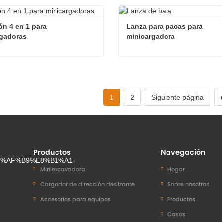
r manipulador de pacas
ta ahora
Contacta ahora
n 4 en 1 para 
Lanza para pacas para 
rgadoras
minicargadora
Cucharón 4 en 1 para minicargadoras
ta ahora
Contacta ahora
1
2
Siguiente página
Productos
Navegación
Miniexcavadora
Hogar
Cargador de dirección deslizante
Sobre nosotros
Accesorios para equipos
Productos
Casos