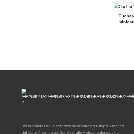
Cargado
Contac
Cucharó
minica
Contac
Los productos de la empresa se exportan a Europa, América
del Norte, América del Sur, Australia y otras regiones, y ha