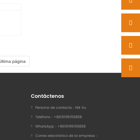
Pinza para madera Pinza para hierba
Desbrozadora hidráulica multidireccional de dirección deslizante
Contacta ahora
Lanza para pacas para minicargadora
última página
Contáctenos
Persona de contacto：
Nik Xu
Teléfono：
+8615195155858
WhatsApp：
+8615195155858
Correo electrónico de la empresa：