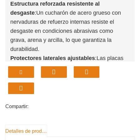
Estructura reforzada resistente al
desgaste
:Un cucharón de acero grueso con
nervaduras de refuerzo internas resiste el
desgaste en condiciones abrasivas como
grava, arena y arcilla, lo que garantiza la
durabilidad.
Protectores laterales ajustables
:Las placas
laterales se pueden inclinar para adaptarse a
diferentes materiales, lo que mejora la
capacidad del cucharón, el control y la
eficiencia de carga.
Amplia compatibilidad
:
Los puntos de conexión
Compartir:
estandarizados garantizan una fácil instalación en la
mayoría de las marcas de excavadoras de tamaño
mediano a pequeño, sin necesidad de
Detalles de producto
modificaciones.