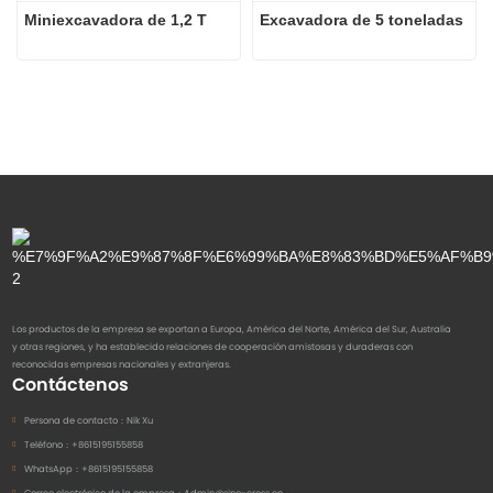
Miniexcavadora de 1,2 T
Excavadora de 5 toneladas
Los productos de la empresa se exportan a Europa, América del Norte, América del Sur, Australia
y otras regiones, y ha establecido relaciones de cooperación amistosas y duraderas con
reconocidas empresas nacionales y extranjeras.
Contáctenos
Persona de contacto：
Nik Xu
Teléfono：
+8615195155858
WhatsApp：
+8615195155858