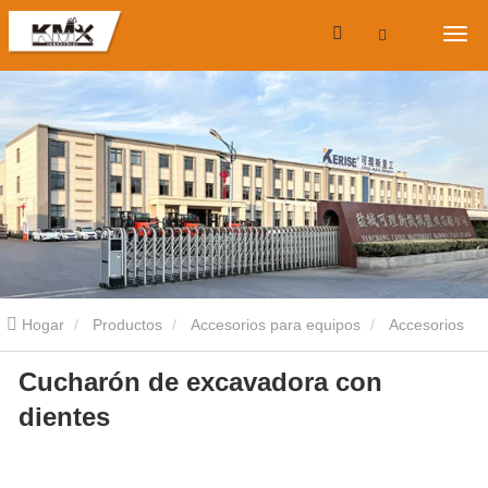
Hogar
Productos
Accesorios para equipos
Accesorios
Cucharón de excavadora con
para miniexcavadoras
Cucharón de excavadora con dientes
dientes