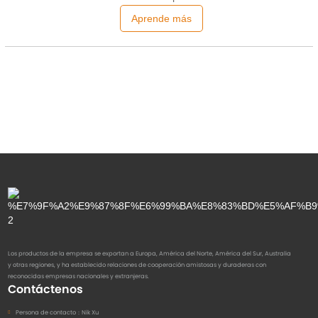
recientemente concluida 138ª Feria de
Aprende más
Importación y Exportación de China (Feria
de Cantón), celebrada del 15 al 19 de
octubre de 2025. Como plataforma
comercial mundial de primer nivel, la Feria
de Cantón nunca deja de
Los productos de la empresa se exportan a Europa, América del Norte, América del Sur, Australia
y otras regiones, y ha establecido relaciones de cooperación amistosas y duraderas con
reconocidas empresas nacionales y extranjeras.
Contáctenos
Persona de contacto：
Nik Xu