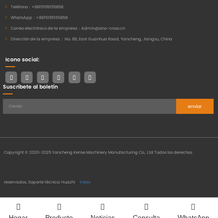
Teléfono：
+8615195155858
WhatsApp：
+8615195155858
Correo electrónico de la empresa：
Admin@sino-cross.cn
Dirección de la empresa：
No. 88, East Guanhua Road, Yancheng, Jiangsu, China
Icono social:
Suscríbete al boletín
enviar
Copyright © 2020-2025 Yancheng Kerise Machinery Manufacturing Co., Ltd Todos los derechos
reservados.
Soporte técnico: Huazhi
Index
Hogar
Producto
Noticias
Consulta
WhatsApp