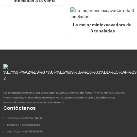
toneladas a la venta
La mejor miniexcavadora de 
3 toneladas
Los productos de la empresa se exportan a Europa, América del Norte, América del Sur, Australia
y otras regiones, y ha establecido relaciones de cooperación amistosas y duraderas con
reconocidas empresas nacionales y extranjeras.
Contáctenos
Persona de contacto：
Nik Xu
Teléfono：
+8615195155858
WhatsApp：
+8615195155858