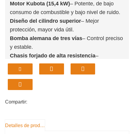
Motor Kubota (15,4 kW)
– Potente, de bajo
consumo de combustible y bajo nivel de ruido.
Diseño del cilindro superior
– Mejor
protección, mayor vida útil.
Bomba alemana de tres vías
– Control preciso
y estable.
Chasis forjado de alta resistencia
–
Estructura fuerte y duradera.
Motor de desplazamiento de dos
velocidades
– Mejor potencia y movilidad.
Bajo costo operativo
– Alta eficiencia, fácil
mantenimiento.
Compartir:
Detalles de producto