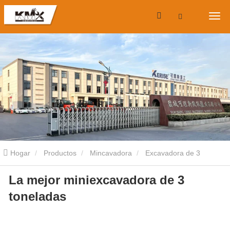
Hogar
Productos
Mincavadora
Excavadora de 3
La mejor miniexcavadora de 3
toneladas
La mejor miniexcavadora de 3 toneladas.
toneladas