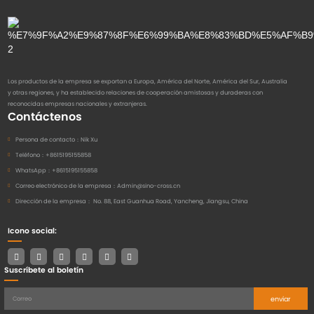
Los productos de la empresa se exportan a Europa, América del Norte, América del Sur, Australia
y otras regiones, y ha establecido relaciones de cooperación amistosas y duraderas con
reconocidas empresas nacionales y extranjeras.
Contáctenos
Persona de contacto：
Nik Xu
Teléfono：
+8615195155858
WhatsApp：
+8615195155858
Correo electrónico de la empresa：
Admin@sino-cross.cn
Dirección de la empresa：
No. 88, East Guanhua Road, Yancheng, Jiangsu, China
Icono social:
Suscríbete al boletín
enviar