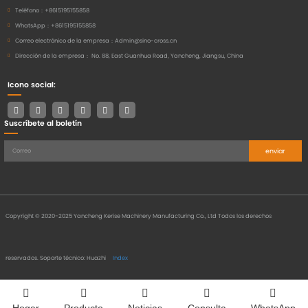
Teléfono：
+8615195155858
WhatsApp：
+8615195155858
Correo electrónico de la empresa：
Admin@sino-cross.cn
Dirección de la empresa：
No. 88, East Guanhua Road, Yancheng, Jiangsu, China
Icono social:
Suscríbete al boletín
enviar
Copyright © 2020-2025 Yancheng Kerise Machinery Manufacturing Co., Ltd Todos los derechos
reservados.
Soporte técnico: Huazhi
Index
Hogar
Producto
Noticias
Consulta
WhatsApp