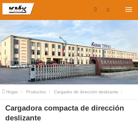
Hogar
Productos
Cargador de dirección deslizante
Cargadora compacta de dirección
Cargadora compacta de orugas
Cargadora compacta de
deslizante
dirección deslizante