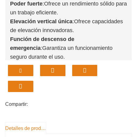
Poder fuerte
:Ofrece un rendimiento sólido para
un trabajo eficiente.
Elevación vertical única
:Ofrece capacidades
de elevación innovadoras.
Función de descenso de
emergencia
:Garantiza un funcionamiento
seguro durante el uso.
Acoplador rápido estándar
:Facilita cambios
rápidos de accesorios.
Control de doble acelerador
: Mejora la
maniobrabilidad y el control.
Compartir:
Detalles de producto