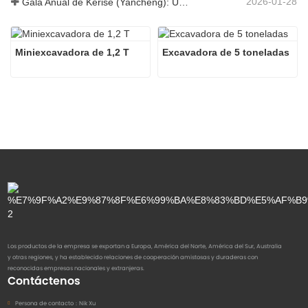
2026-01-28
Gala Anual de Kerise (Yancheng): Una celebración de unidad, reflexión y visión
Miniexcavadora de 1,2 T
Excavadora de 5 toneladas
Los productos de la empresa se exportan a Europa, América del Norte, América del Sur, Australia
y otras regiones, y ha establecido relaciones de cooperación amistosas y duraderas con
reconocidas empresas nacionales y extranjeras.
Contáctenos
Persona de contacto：
Nik Xu