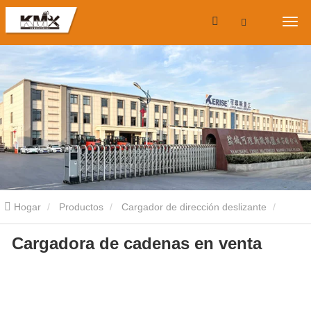
Hogar
Productos
Cargador de dirección deslizante
Cargadora de cadenas en venta
Cargadora compacta de orugas
Cargadora de cadenas en venta