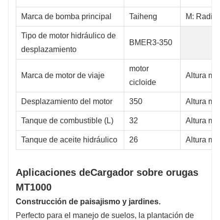
Marca de bomba principal
Taiheng
M: Radio 
Tipo de motor hidráulico de
BMER3-350
desplazamiento
motor
Marca de motor de viaje
Altura m
cicloide
Desplazamiento del motor
350
Altura má
Tanque de combustible (L)
32
Altura má
Tanque de aceite hidráulico
26
Altura m
Aplicaciones de
Cargador sobre orugas
MT1000
Construcción de paisajismo y jardines.
Perfecto para el manejo de suelos, la plantación de