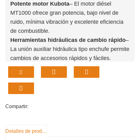
Potente motor Kubota
– El motor diésel
MT1000 ofrece gran potencia, bajo nivel de
ruido, mínima vibración y excelente eficiencia
de combustible.
Herramientas hidráulicas de cambio rápido
–
La unión auxiliar hidráulica tipo enchufe permite
cambios de accesorios rápidos y fáciles.
Control hidráulico de precisión
– El sistema
de bomba alemán de tres vías con diseño “una
bomba, un control” garantiza un funcionamiento
suave y preciso.
Sistema de enfriamiento mejorado
– El
Compartir:
radiador de alta eficiencia acelera la disipación
del calor, protegiendo los componentes y
prolongando la vida útil.
Detalles de producto
Motor de desplazamiento de velocidad