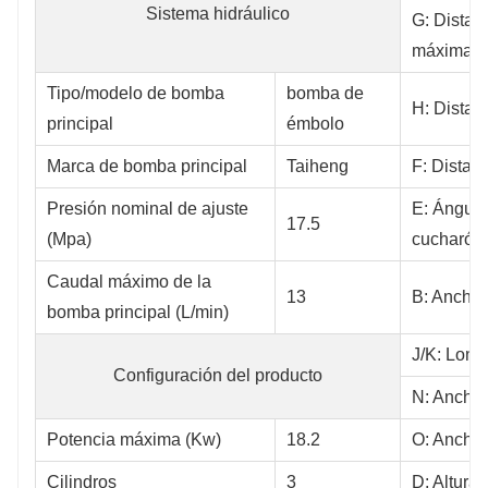
Sistema hidráulico
G: Distanc
máxima d
Tipo/modelo de bomba
bomba de
H: Distan
principal
émbolo
Marca de bomba principal
Taiheng
F: Distan
Presión nominal de ajuste
E: Ángulo
17.5
(Mpa)
cucharón
Caudal máximo de la
13
B: Ancho 
bomba principal (L/min)
J/K: Longi
Configuración del producto
N: Ancho 
Potencia máxima (Kw)
18.2
O: Ancho 
Cilindros
3
D: Altura 