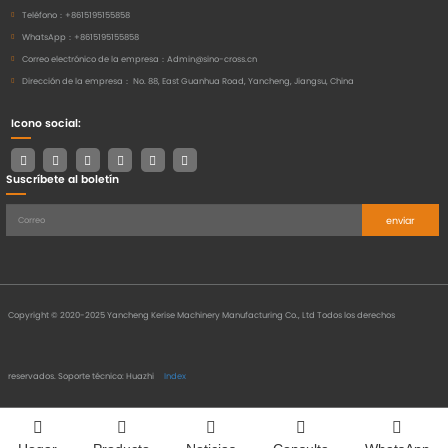
Teléfono：
+8615195155858
WhatsApp：
+8615195155858
Correo electrónico de la empresa：
Admin@sino-cross.cn
Dirección de la empresa：
No. 88, East Guanhua Road, Yancheng, Jiangsu, China
Icono social:
Suscríbete al boletín
enviar
Copyright © 2020-2025 Yancheng Kerise Machinery Manufacturing Co., Ltd Todos los derechos
reservados.
Soporte técnico: Huazhi
Index