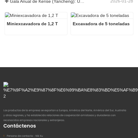
2026-01-28
Gala Anual de Kerise (Yancheng): Una celebración de unidad, reflexión y visión
Miniexcavadora de 1,2 T
Excavadora de 5 toneladas
Los productos de la empresa se exportan a Europa, América del Norte, América del Sur, Australia
y otras regiones, y ha establecido relaciones de cooperación amistosas y duraderas con
reconocidas empresas nacionales y extranjeras.
Contáctenos
Persona de contacto：
Nik Xu