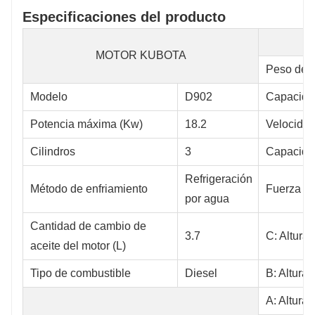
Especificaciones del producto
MOTOR KUBOTA
Peso de t
Modelo
D902
Capacidad
Potencia máxima (Kw)
18.2
Velocidad 
Cilindros
3
Capacida
Refrigeración
Método de enfriamiento
Fuerza má
por agua
Cantidad de cambio de
3.7
C: Altura
aceite del motor (L)
Tipo de combustible
Diesel
B: Altura
A: Altura