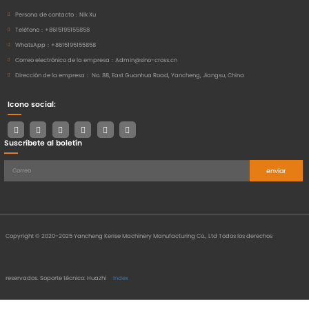
Persona de contacto：
Nik Xu
Teléfono：
+8615195155858
WhatsApp：
+8615195155858
Correo electrónico de la empresa：
Admin@sino-cross.cn
Dirección de la empresa：
No. 88, East Guanhua Road, Yancheng, Jiangsu, China
Icono social:
Suscríbete al boletín
enviar
Copyright © 2020-2025 Yancheng Kerise Machinery Manufacturing Co., Ltd Todos los derechos
reservados.
Soporte técnico: Huazhi
Index