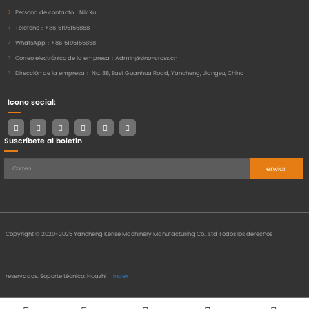
Persona de contacto：
Nik Xu
Teléfono：
+8615195155858
WhatsApp：
+8615195155858
Correo electrónico de la empresa：
Admin@sino-cross.cn
Dirección de la empresa：
No. 88, East Guanhua Road, Yancheng, Jiangsu, China
Icono social:
Suscríbete al boletín
enviar
Copyright © 2020-2025 Yancheng Kerise Machinery Manufacturing Co., Ltd Todos los derechos
reservados.
Soporte técnico: Huazhi
Index