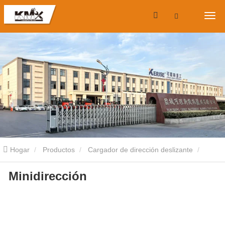
Hogar
Productos
Cargador de dirección deslizante
Minidirección
Cargadora compacta de orugas
Minidirección