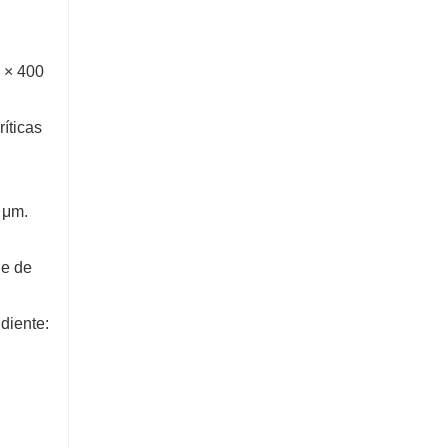
Excavadora de 5 toneladas
Contacta ahora
 × 400
íticas
 μm.
le de
diente: