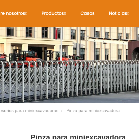
re nosotros
Productos
Casos
Noticias
esorios para miniexcavadoras
Pinza para miniexcavadora
Pinza para miniexcavadora