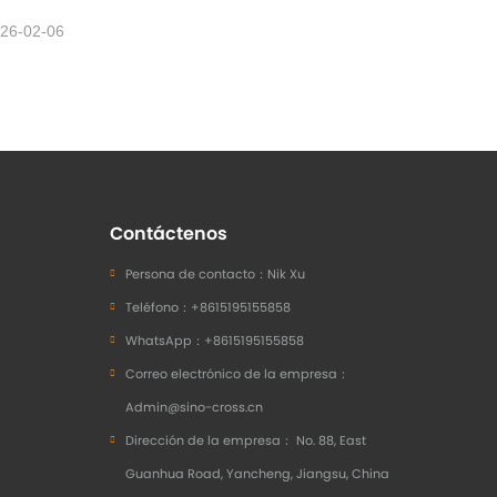
26-02-06
Contáctenos
Persona de contacto：
Nik Xu
Teléfono：
+8615195155858
WhatsApp：
+8615195155858
Correo electrónico de la empresa：
Admin@sino-cross.cn
Dirección de la empresa：
No. 88, East
Guanhua Road, Yancheng, Jiangsu, China