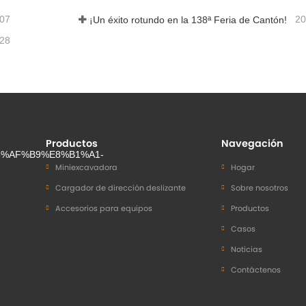
-07
20
¡Un éxito rotundo en la 138ª Feria de Cantón!
-28
Productos
Navegación
Miniexcavadora
Hogar
Cargador de dirección deslizante
Sobre nosotros
Accesorios para equipos
Productos
Casos
Noticias
Contáctenos