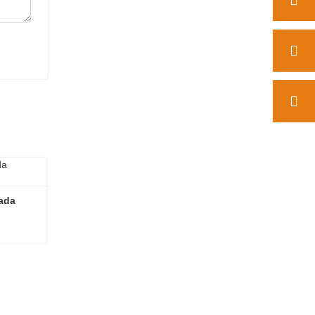
ada 
Cargadora de ruedas articulada compacta