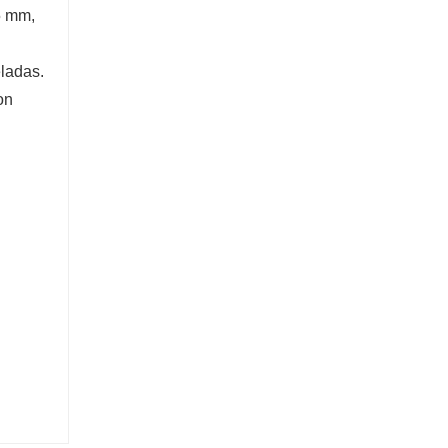
5 mm,
eladas.
on