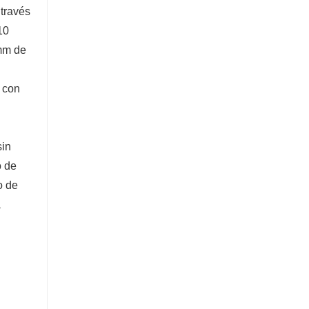
Excavadora de 5 toneladas
través
10
Contacta ahora
 mm de
 con
sin
o de
o de
a