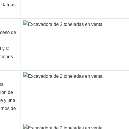
e largas
oceso de
 y la
iciones
os
ción de
te y una
ornos de