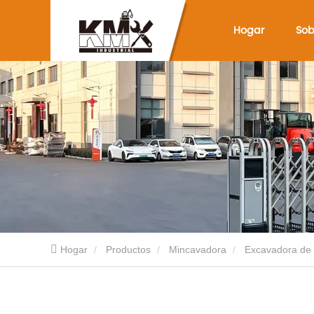
Hogar
Sob
Hogar
Productos
Mincavadora
Excavadora de 