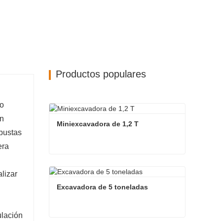
Productos populares
to
un
Miniexcavadora de 1,2 T
bustas
era
Miniexcavadora de 1,2 T
lizar
Contacta ahora
Excavadora de 5 toneladas
ulación