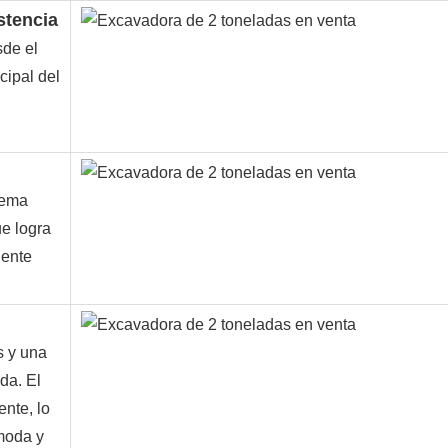
stencia
sde el
cipal del
tema
ue logra
lente
s y una
da. El
ente, lo
moda y