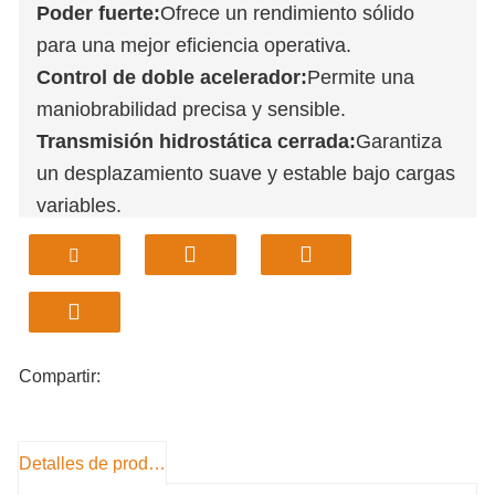
Poder fuerte:
Ofrece un rendimiento sólido
para una mejor eficiencia operativa.
Control de doble acelerador:
Permite una
maniobrabilidad precisa y sensible.
Transmisión hidrostática cerrada:
Garantiza
un desplazamiento suave y estable bajo cargas
variables.
Sistema de descenso de
emergencia:
Proporciona protección de
seguridad crítica durante las operaciones.
Acoplador rápido estándar:
Permite cambios
de accesorios rápidos y seguros.
Compartir:
Detalles de producto