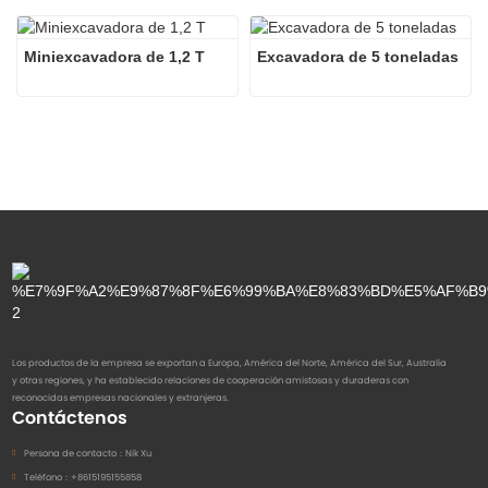
Miniexcavadora de 1,2 T
Excavadora de 5 toneladas
Los productos de la empresa se exportan a Europa, América del Norte, América del Sur, Australia
y otras regiones, y ha establecido relaciones de cooperación amistosas y duraderas con
reconocidas empresas nacionales y extranjeras.
Contáctenos
Persona de contacto：
Nik Xu
Teléfono：
+8615195155858