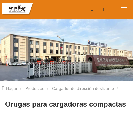
Hogar
Productos
Cargador de dirección deslizante
Orugas para cargadoras compactas
Cargadora compacta de orugas
Orugas para cargadoras
compactas