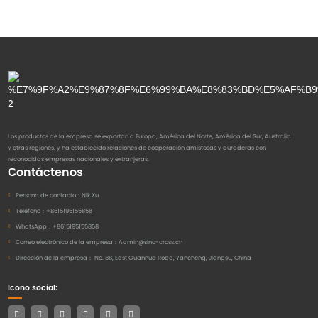
Los productos de la empresa se exportan a Europa, América del Norte, América del Sur, Australia
y otras regiones, y ha establecido relaciones de cooperación amistosas y duraderas con
reconocidas empresas nacionales y extranjeras.
Contáctenos
Persona de contacto：
Nik Xu
Teléfono：
+8615195155858
WhatsApp：
+8615195155858
Correo electrónico de la empresa：
Admin@sino-cross.cn
Dirección de la empresa：
No. 88, East Guanhua Road, Yancheng, Jiangsu, China
Icono social: