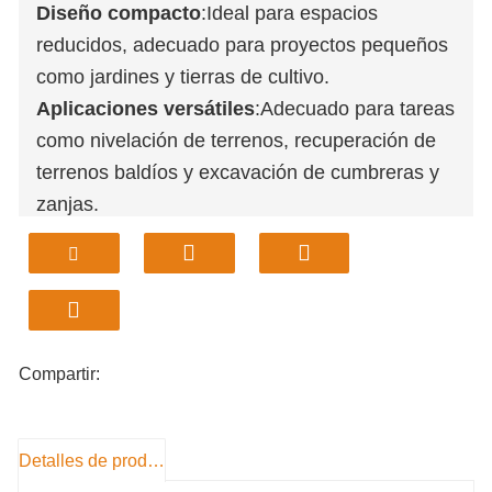
Diseño compacto
:Ideal para espacios
reducidos, adecuado para proyectos pequeños
como jardines y tierras de cultivo.
Aplicaciones versátiles
:Adecuado para tareas
como nivelación de terrenos, recuperación de
terrenos baldíos y excavación de cumbreras y
zanjas.
Alta eficiencia operativa
:Diseñado para un
trabajo rápido y eficiente en entornos agrícolas.
Construcción duradera
:Construido con un
marco robusto para un uso duradero en
diversos entornos de construcción.
Compartir:
Detalles de producto