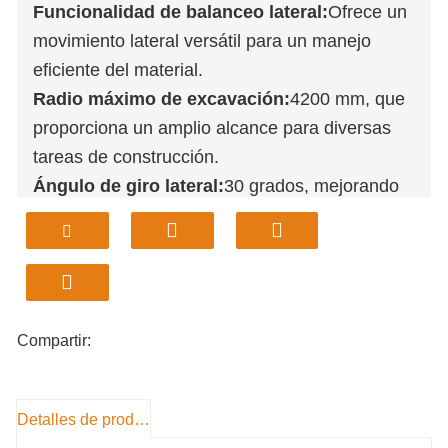
Funcionalidad de balanceo lateral:
Ofrece un
movimiento lateral versátil para un manejo
eficiente del material.
Radio máximo de excavación:
4200 mm, que
proporciona un amplio alcance para diversas
tareas de construcción.
Ángulo de giro lateral:
30 grados, mejorando
la maniobrabilidad y la precisión en espacios
reducidos.
Potencia del motor:
Motor Kubota de 18,2 kW
que garantiza un rendimiento robusto y una
gran fiabilidad.
Compartir:
Entrega rápida:
Se envía directamente desde
almacenes de EE. UU., lo que reduce el tiempo
de espera.
Detalles de producto