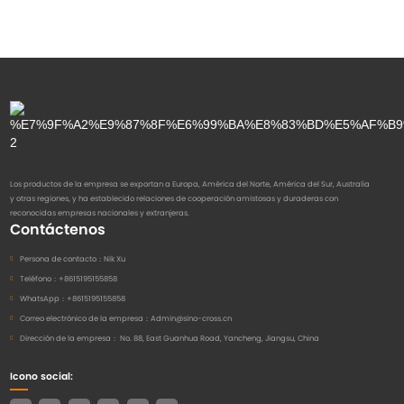
Los productos de la empresa se exportan a Europa, América del Norte, América del Sur, Australia
y otras regiones, y ha establecido relaciones de cooperación amistosas y duraderas con
reconocidas empresas nacionales y extranjeras.
Contáctenos
Persona de contacto：
Nik Xu
Teléfono：
+8615195155858
WhatsApp：
+8615195155858
Correo electrónico de la empresa：
Admin@sino-cross.cn
Dirección de la empresa：
No. 88, East Guanhua Road, Yancheng, Jiangsu, China
Icono social: