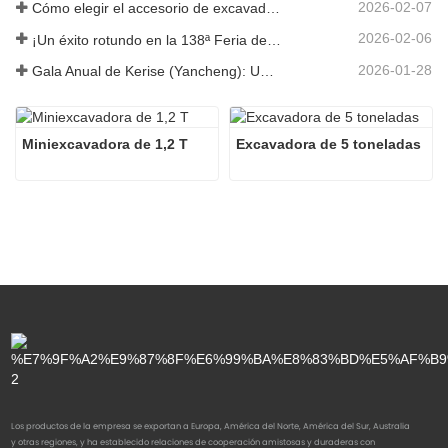
2026-02-07
Cómo elegir el accesorio de excavadora adecuado para trabajos de excavación y nivelación
2026-02-06
¡Un éxito rotundo en la 138ª Feria de Cantón!
2026-01-28
Gala Anual de Kerise (Yancheng): Una celebración de unidad, reflexión y visión
Miniexcavadora de 1,2 T
Excavadora de 5 toneladas
Los productos de la empresa se exportan a Europa, América del Norte, América del Sur, Australia
y otras regiones, y ha establecido relaciones de cooperación amistosas y duraderas con