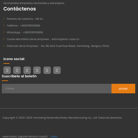
reconocidas empresas nacionales y extranjeras.
Contáctenos
Persona de contacto：
Nik Xu
Teléfono：
+8615195155858
WhatsApp：
+8615195155858
Correo electrónico de la empresa：
Admin@sino-cross.cn
Dirección de la empresa：
No. 88, East Guanhua Road, Yancheng, Jiangsu, China
Icono social:
Suscríbete al boletín
enviar
Copyright © 2020-2025 Yancheng Kerise Machinery Manufacturing Co., Ltd Todos los derechos
reservados.
Soporte técnico: Huazhi
Index