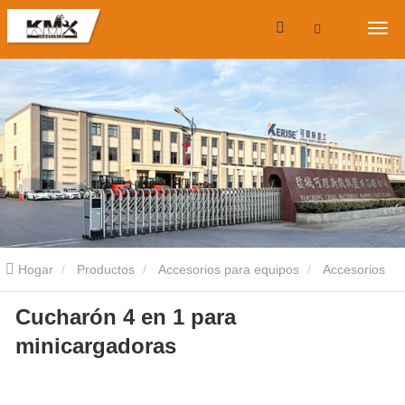
Hogar
Productos
Accesorios para equipos
Accesorios
Cucharón 4 en 1 para
para minicargadoras
Cucharón 4 en 1 para minicargadoras
minicargadoras