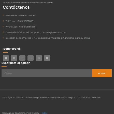
reconocidas empresas nacionales y extranjeras.
Contáctenos
Persona de contacto：
Nik Xu
Teléfono：
+8615195155858
WhatsApp：
+8615195155858
Correo electrónico de la empresa：
Admin@sino-cross.cn
Dirección de la empresa：
No. 88, East Guanhua Road, Yancheng, Jiangsu, China
Icono social:
Suscríbete al boletín
enviar
Copyright © 2020-2025 Yancheng Kerise Machinery Manufacturing Co., Ltd Todos los derechos
reservados.
Soporte técnico: Huazhi
Index