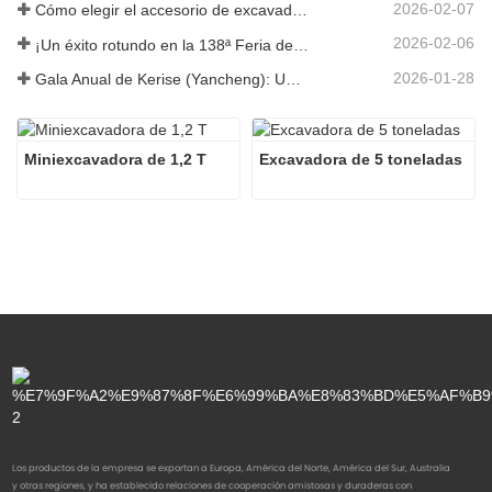
2026-02-07
Cómo elegir el accesorio de excavadora adecuado para trabajos de excavación y nivelación
2026-02-06
¡Un éxito rotundo en la 138ª Feria de Cantón!
2026-01-28
Gala Anual de Kerise (Yancheng): Una celebración de unidad, reflexión y visión
Miniexcavadora de 1,2 T
Excavadora de 5 toneladas
Los productos de la empresa se exportan a Europa, América del Norte, América del Sur, Australia
y otras regiones, y ha establecido relaciones de cooperación amistosas y duraderas con