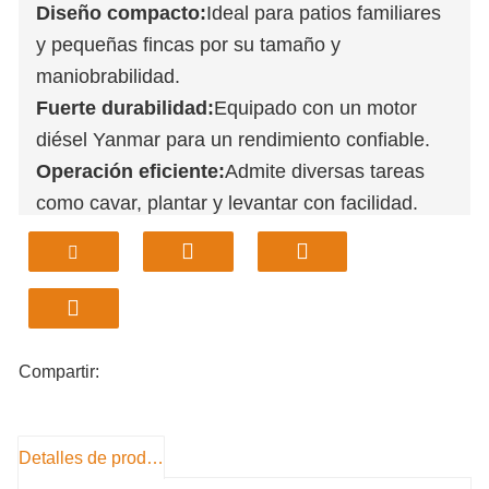
Diseño compacto:
Ideal para patios familiares
y pequeñas fincas por su tamaño y
maniobrabilidad.
Fuerte durabilidad:
Equipado con un motor
diésel Yanmar para un rendimiento confiable.
Operación eficiente:
Admite diversas tareas
como cavar, plantar y levantar con facilidad.
Control fácil de usar:
Los controles mecánicos
simplifican la operación y el mantenimiento.
Distribución global:
Disponible en EE. UU.
mediante envío directo desde los almacenes.
Compartir:
Detalles de producto