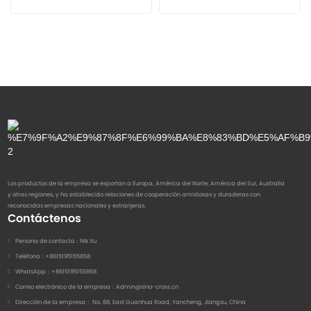
Los productos de la empresa se exportan a Europa, América del Norte, América del Sur, Australia
y otras regiones, y ha establecido relaciones de cooperación amistosas y duraderas con
reconocidas empresas nacionales y extranjeras.
Contáctenos
Persona de contacto：
Nik Xu
Teléfono：
+8615195155858
WhatsApp：
+8615195155858
Correo electrónico de la empresa：
Admin@sino-cross.cn
Dirección de la empresa：
No. 88, East Guanhua Road, Yancheng, Jiangsu, China