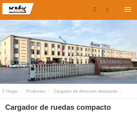
Hogar
Productos
Cargador de dirección deslizante
Cargador de ruedas compacto
Cargadora compacta con ruedas
Cargador de ruedas compacto