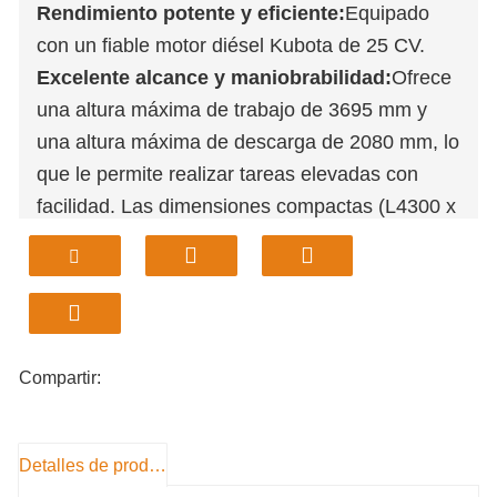
Rendimiento potente y eficiente:
Equipado
con un fiable motor diésel Kubota de 25 CV.
Excelente alcance y maniobrabilidad:
Ofrece
una altura máxima de trabajo de 3695 mm y
una altura máxima de descarga de 2080 mm, lo
que le permite realizar tareas elevadas con
facilidad. Las dimensiones compactas (L4300 x
W1160 x H2436 mm) y una distancia entre ejes
ajustada de 1534 mm garantizan una agilidad
superior en espacios reducidos.
Operación productiva y versátil:
La capacidad
estándar del cucharón de 0,3 m³ equilibra la
Compartir:
potencia de excavación y la gestión de la carga
para lograr una alta productividad. Equipado
con robustas ruedas 10.0/75-15.3 para una
Detalles de producto
excelente tracción y distancia al suelo (235