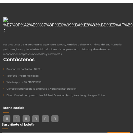
Los productos de la empresa se exportan a Europa, América del Norte, América del Sur, Australia
y otras regiones, y ha establecido relaciones de cooperación amistosas y duraderas con
reconocidas empresas nacionales y extranjeras.
Contáctenos
Persona de contacto：
Nik Xu
Teléfono：
+8615195155858
WhatsApp：
+8615195155858
Correo electrónico de la empresa：
Admin@sino-cross.cn
Dirección de la empresa：
No. 88, East Guanhua Road, Yancheng, Jiangsu, China
Icono social:
Suscríbete al boletín