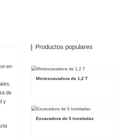
Productos populares
ior en
Miniexcavadora de 1,2 T
ales.
rza de
d y
Miniexcavadora de 1,2 T
Contacta ahora
Excavadora de 5 toneladas
acta