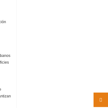
ción
rbanos
ficies
e
antizan