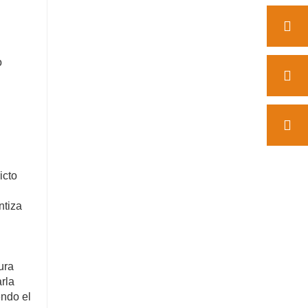
o
icto
ntiza
ura
rla
endo el