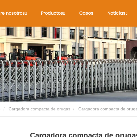
re nosotros
Productos
Casos
Noticias
e
Cargadora compacta de orugas
Cargadora compacta de orug
Cargadora compacta de oruga