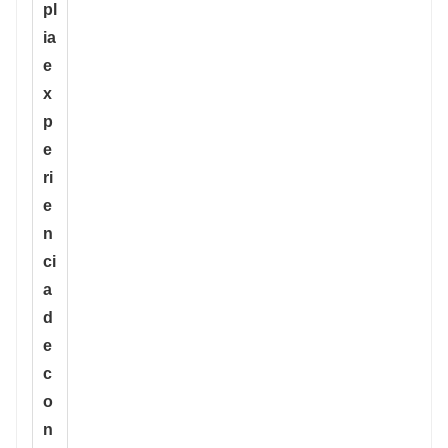
pl
ia
e
x
p
e
ri
e
n
ci
a
d
e
c
o
n