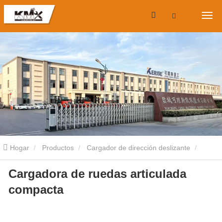
Hogar
Productos
Cargador de dirección deslizante
Cargadora de ruedas articulada
Cargadora compacta con ruedas
Cargadora de ruedas
compacta
articulada compacta