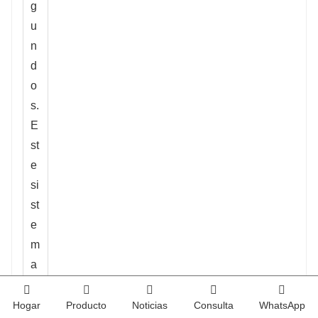
g
u
n
d
o
s.
E
st
e
si
st
e
m
a
d
e
Hogar
Producto
Noticias
Consulta
WhatsApp