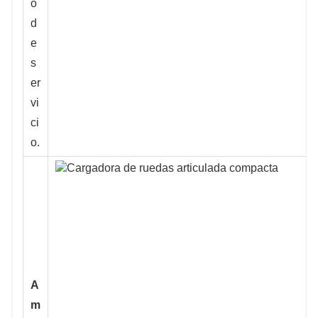
o
d
e
s
er
vi
ci
o.
A
m