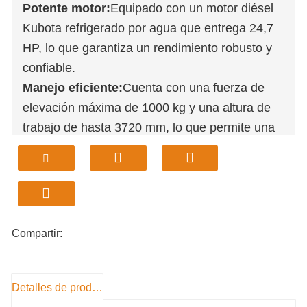
Potente motor:
Equipado con un motor diésel
Kubota refrigerado por agua que entrega 24,7
HP, lo que garantiza un rendimiento robusto y
confiable.
Manejo eficiente:
Cuenta con una fuerza de
elevación máxima de 1000 kg y una altura de
trabajo de hasta 3720 mm, lo que permite una
manipulación versátil de materiales.
Diseño compacto:
Se maniobra fácilmente en
espacios reducidos, ideal para granjas, jardines
y almacenes.
Rendimiento confiable
:
Garantiza precisión y
Compartir:
confiabilidad en diversos entornos de trabajo.
Detalles de producto