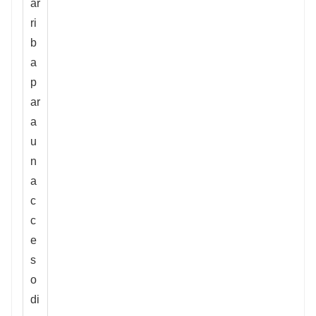
ar
ri
b
a
p
ar
a
u
n
a
c
c
e
s
o
di