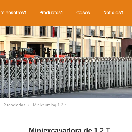
re nosotros
Productos
Casos
Noticias
1,2 toneladas
Minixcuming 1.2 t
Miniexcavadora de 1,2 T