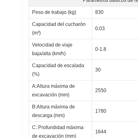
Parámetros básicos de r
Peso de trabajo (kg)
830
Capacidad del cucharón
0.03
(m³)
Velocidad de viaje
0-1.8
baja/alta (km/h)
Capacidad de escalada
30
(%)
A:Altura máxima de
2550
excavación (mm)
B:Altura máxima de
1780
descarga (mm)
C: Profundidad máxima
1644
de excavación (mm)