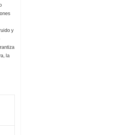
Excavadora de 5 toneladas
o
ciones
Contacta ahora
ruido y
o
rantiza
a, la