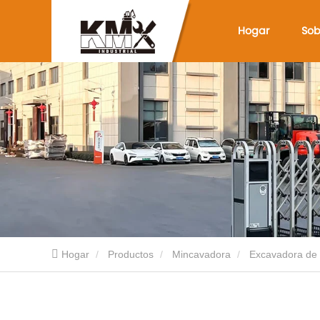
Hogar
Sob
Hogar
Productos
Mincavadora
Excavadora de 