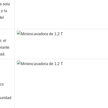
a sola
 y la
del
; el
elante
dad.
a
ico
guridad