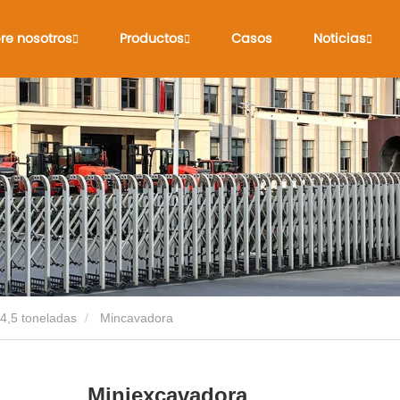
re nosotros
Productos
Casos
Noticias
4,5 toneladas
Mincavadora
Miniexcavadora