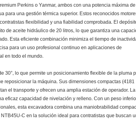
premium Perkins o Yanmar, ambos con una potencia máxima de
ua para una gestión térmica superior. Estos reconocidos motore
contratistas flexibilidad y una fiabilidad comprobada. El depósi
o de aceite hidráulico de 20 litros, lo que garantiza una capac
ado. Esta eficiente combinación minimiza el tiempo de inactivid
cisa para un uso profesional continuo en aplicaciones de
al en todo el mundo.
e 30°, lo que permite un posicionamiento flexible de la pluma 
 que reposicionar la máquina. Sus dimensiones compactas (418
tan el transporte y ofrecen una amplia estación de operador. La
ficaz capacidad de nivelación y relleno. Con un peso inferio
pcionales, esta excavadora combina una maniobrabilidad compa
la NTB45U-C en la solución ideal para contratistas que buscan u