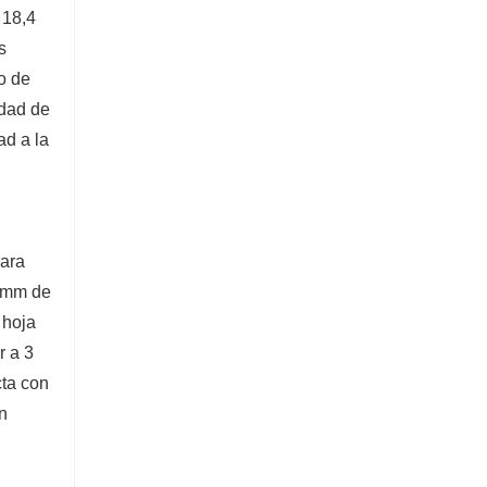
Excavadora de 5 toneladas
 18,4
s
Contacta ahora
to de
idad de
ad a la
para
1 mm de
 hoja
r a 3
cta con
n