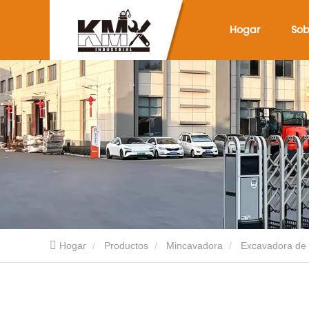
Hogar
Sob
Hogar
Productos
Mincavadora
Excavadora de 