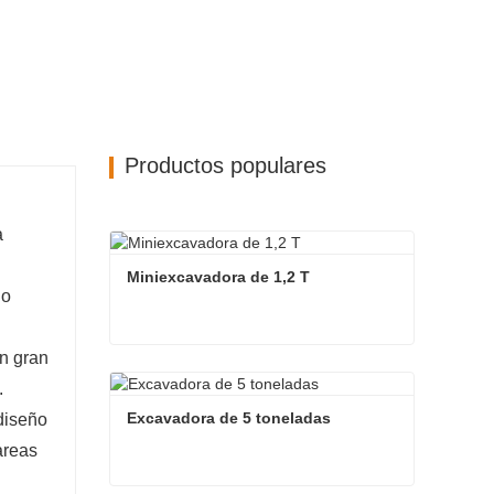
Productos populares
a
Miniexcavadora de 1,2 T
jo
un gran
Miniexcavadora de 1,2 T
.
Contacta ahora
Excavadora de 5 toneladas
diseño
areas