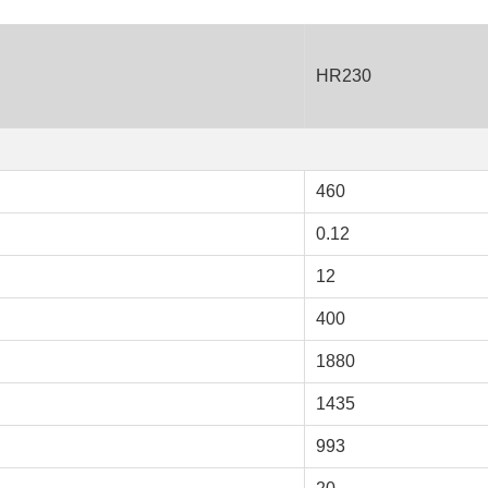
HR230
460
0.12
12
400
1880
1435
993