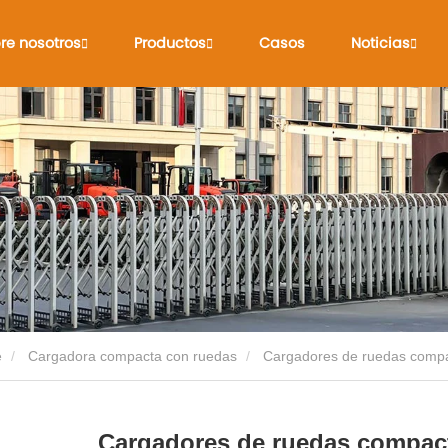
re nosotros
Productos
Casos
Noticias
e
Cargadora compacta con ruedas
Cargadores de ruedas comp
Cargadores de ruedas compac