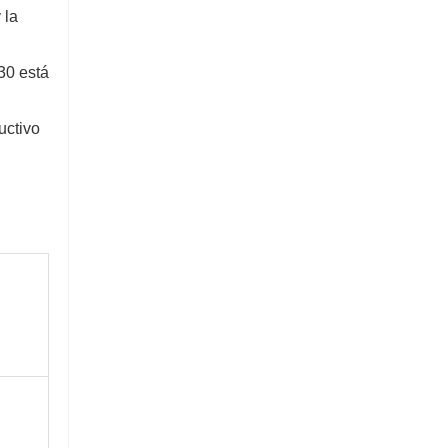
Excavadora de 5 toneladas
 la
Contacta ahora
30 está
uctivo