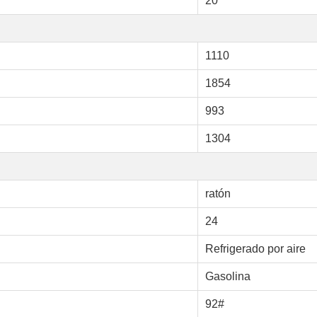
20
1110
1854
993
1304
ratón
24
Refrigerado por aire
Gasolina
92#