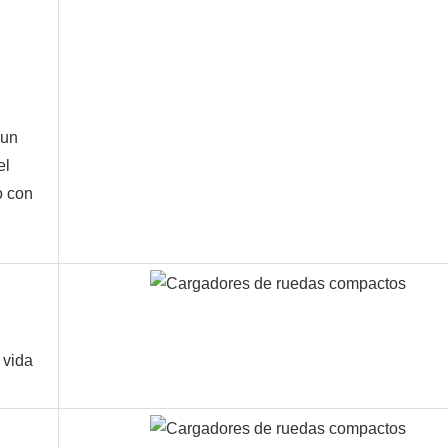
 un
el
o con
 vida