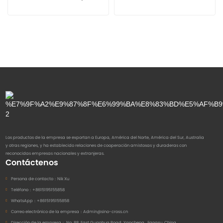
Los productos de la empresa se exportan a Europa, América del Norte, América del Sur, Australia
y otras regiones, y ha establecido relaciones de cooperación amistosas y duraderas con
reconocidas empresas nacionales y extranjeras.
Contáctenos
Persona de contacto：
Nik Xu
Teléfono：
+8615195155858
WhatsApp：
+8615195155858
Correo electrónico de la empresa：
Admin@sino-cross.cn
Dirección de la empresa：
No. 88, East Guanhua Road, Yancheng, Jiangsu, China