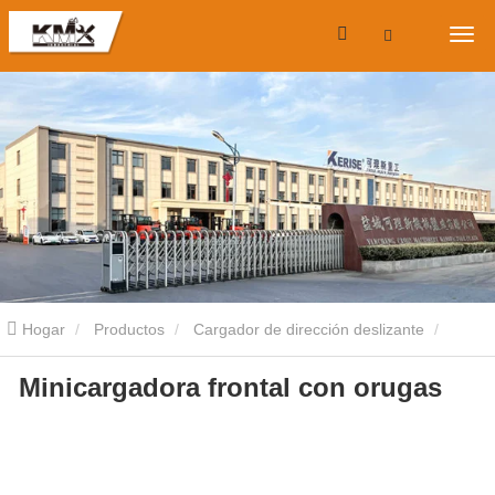
Hogar
Productos
Cargador de dirección deslizante
Minicargadora frontal con orugas
Cargadora compacta de orugas
Minicargadora frontal con
orugas