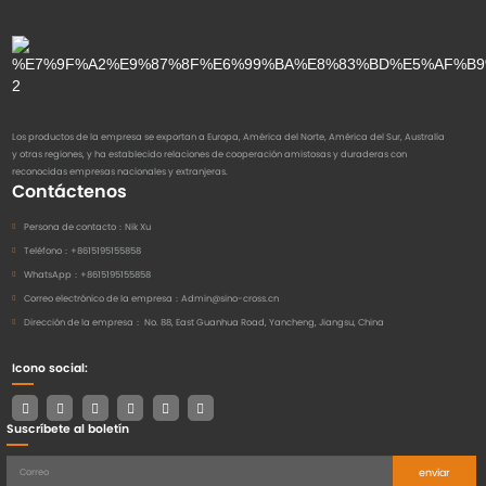
Los productos de la empresa se exportan a Europa, América del Norte, América del Sur, Australia
y otras regiones, y ha establecido relaciones de cooperación amistosas y duraderas con
reconocidas empresas nacionales y extranjeras.
Contáctenos
Persona de contacto：
Nik Xu
Teléfono：
+8615195155858
WhatsApp：
+8615195155858
Correo electrónico de la empresa：
Admin@sino-cross.cn
Dirección de la empresa：
No. 88, East Guanhua Road, Yancheng, Jiangsu, China
Icono social:
Suscríbete al boletín
enviar