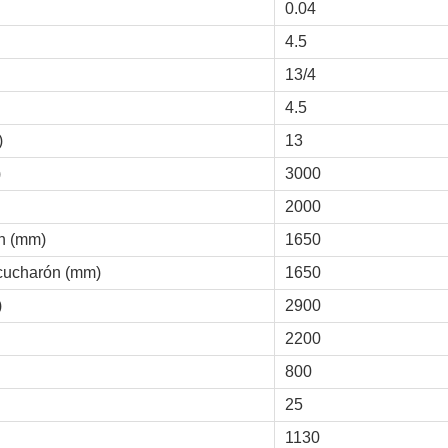
0.04
4.5
13/4
4.5
)
13
)
3000
2000
n (mm)
1650
 cucharón (mm)
1650
)
2900
2200
800
25
1130