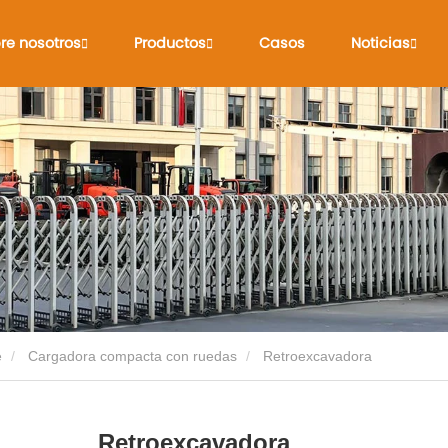
re nosotros
Productos
Casos
Noticias
e
Cargadora compacta con ruedas
Retroexcavadora
Retroexcavadora