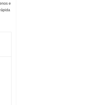
renos e
 rápida