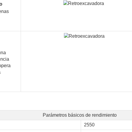
do
genas
una
encia
 opera
a
Parámetros básicos de rendimiento
2550