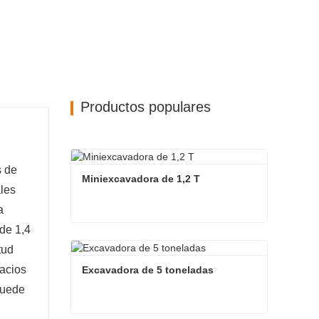
Productos populares
s de
Miniexcavadora de 1,2 T
ales
a
de 1,4
Miniexcavadora de 1,2 T
tud
Contacta ahora
acios
Excavadora de 5 toneladas
puede