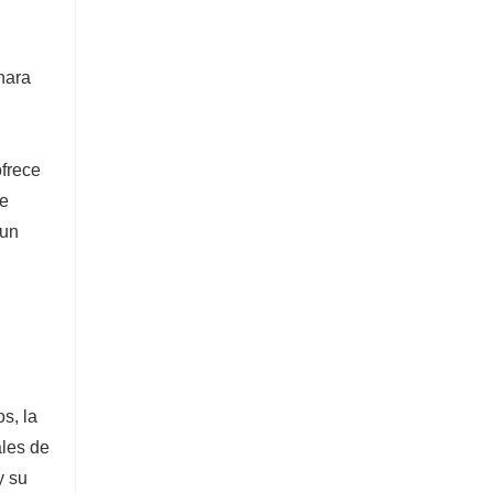
Excavadora de 5 toneladas
Contacta ahora
hara
ofrece
de
 un
s, la
ales de
y su