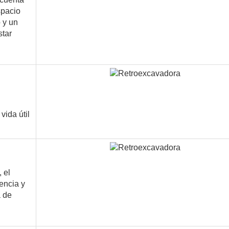
spacio
o y un
star
vida útil
 el
encia y
a de