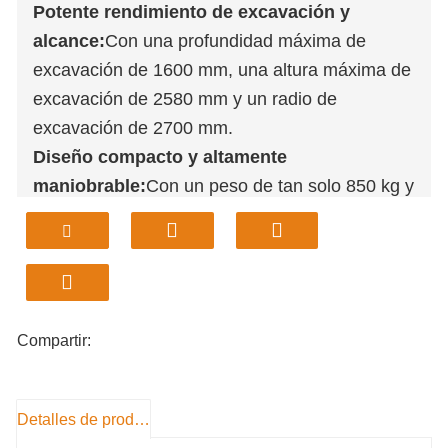
Potente rendimiento de excavación y
alcance:
Con una profundidad máxima de
excavación de 1600 mm, una altura máxima de
excavación de 2580 mm y un radio de
excavación de 2700 mm.
Diseño compacto y altamente
maniobrable:
Con un peso de tan solo 850 kg y
una longitud total compacta de 2600 mm, se
destaca en lugares de trabajo con espacios
reducidos y sigue siendo fácil de transportar y
operar.
Capacidad eficiente de manejo de
Compartir:
materiales:
Cuenta con una capacidad de
cuchara de 0,022 m³ y una altura máxima de
descarga de 1830 mm, lo que lo hace ideal
Detalles de producto
para la colocación precisa de material y la