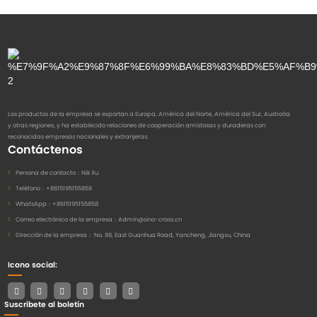
Los productos de la empresa se exportan a Europa, América del Norte, América del Sur, Australia
y otras regiones, y ha establecido relaciones de cooperación amistosas y duraderas con
reconocidas empresas nacionales y extranjeras.
Contáctenos
Persona de contacto：
Nik Xu
Teléfono：
+8615195155858
WhatsApp：
+8615195155858
Correo electrónico de la empresa：
Admin@sino-cross.cn
Dirección de la empresa：
No. 88, East Guanhua Road, Yancheng, Jiangsu, China
Icono social:
Suscríbete al boletín