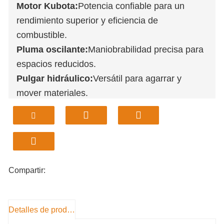
Motor Kubota:
Potencia confiable para un
rendimiento superior y eficiencia de
combustible.
Pluma oscilante:
Maniobrabilidad precisa para
espacios reducidos.
Pulgar hidráulico:
Versátil para agarrar y
mover materiales.
Capacidad del cubo de 0,03 m³:
Diseño
compacto ideal para tareas de pequeña escala.
Potencia máxima de 10,2 kW:
Garantiza un
rendimiento robusto para operaciones de
trabajo pesado.
Compartir:
Detalles de producto