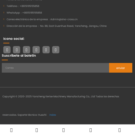
Teléfono：
+8615195155858
WhatsApp：
+8615195155858
Correo electrónico de la empresa：
Admin@sino-cross.cn
Dirección de la empresa：
No. 88, East Guanhua Road, Yancheng, Jiangsu, China
Icono social:
Suscríbete al boletín
enviar
Copyright © 2020-2025 Yancheng Kerise Machinery Manufacturing Co., Ltd Todos los derechos
reservados.
Soporte técnico: Huazhi
Index