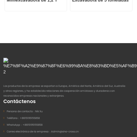
Los productos de la empresa se exportan a Europa, América del Norte, América del Sur, Australia
y otras regiones, y ha establecido relaciones de cooperación amistosas y duraderas con
reconocidas empresas nacionales y extranjeras.
Contáctenos
Persona de contacto：
Nik Xu
Teléfono：
+8615195155858
WhatsApp：
+8615195155858
Correo electrónico de la empresa：
Admin@sino-cross.cn