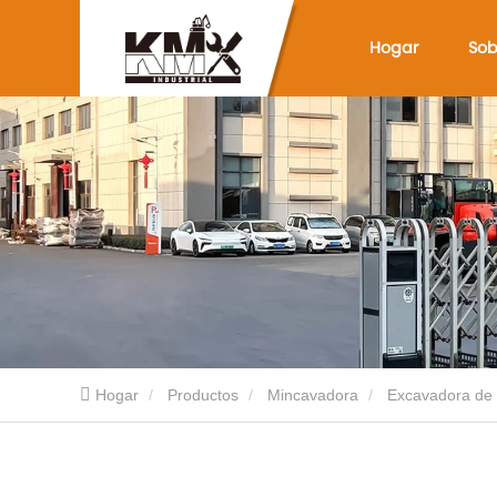
Hogar
Sob
Hogar
Productos
Mincavadora
Excavadora de 