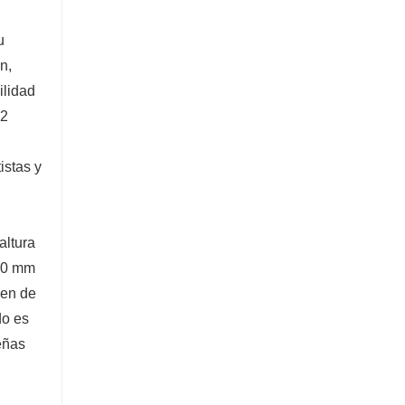
Excavadora de 5 toneladas
u
Contacta ahora
n,
ilidad
12
istas y
altura
200 mm
ren de
do es
eñas