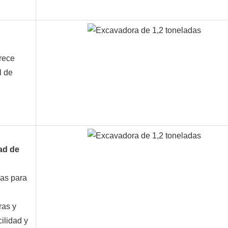
frece
l de
ad de
nas para
ras y
ilidad y