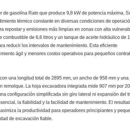
r de gasolina Rato que produce 9,8 kW de potencia máxima. S
ndimiento térmico constante en diversas condiciones de operació
ara repostar y emisiones más limpias en zonas con alta vulnerab
combustible de 6,6 litros y un tanque de aceite hidráulico de 
para reducir los intervalos de mantenimiento. Esta eficiente
imiento ágil y menores costos operativos para pequeños contrat
n una longitud total de 2895 mm, un ancho de 958 mm y una 
a en remolque. La hoja excavadora integrada mide 907 mm por 
na configuración simplificada sin giro lateral ni expansión del t
sencial, la fiabilidad y la facilidad de mantenimiento. El resulta
maximiza la productividad para operadores principiantes y pequ
ad de excavación fiable.