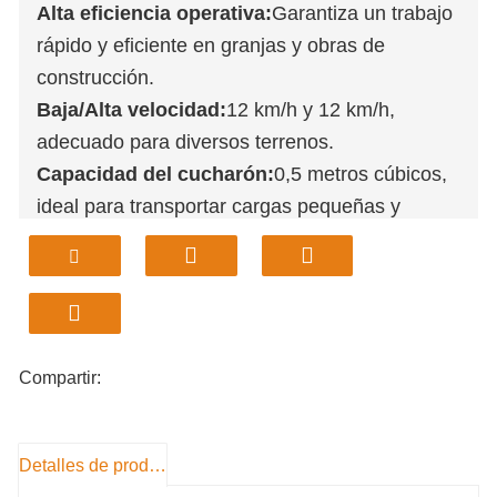
Alta eficiencia operativa:
Garantiza un trabajo
rápido y eficiente en granjas y obras de
construcción.
Baja/Alta velocidad:
12 km/h y 12 km/h,
adecuado para diversos terrenos.
Capacidad del cucharón:
0,5 metros cúbicos,
ideal para transportar cargas pequeñas y
medianas.
Diseño compacto:
3580 mm x 1880 mm x
2160 mm, fácil de maniobrar en espacios
reducidos.
Motor diésel:
Marca LS/Cummins, potencia
Compartir:
confiable para tareas pesadas.
Detalles de producto