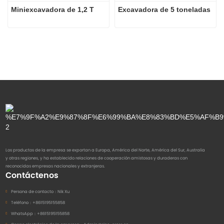
Miniexcavadora de 1,2 T
Excavadora de 5 toneladas
Los productos de la empresa se exportan a Europa, América del Norte, América del Sur, Australia
y otras regiones, y ha establecido relaciones de cooperación amistosas y duraderas con
reconocidas empresas nacionales y extranjeras.
Contáctenos
Persona de contacto：
Nik Xu
Teléfono：
+8615195155858
WhatsApp：
+8615195155858