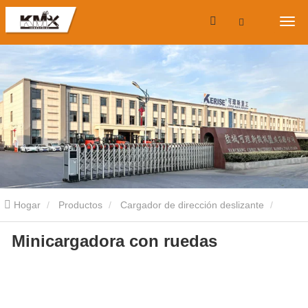
Hogar
Productos
Cargador de dirección deslizante
Minicargadora con ruedas
Cargadora compacta con ruedas
Minicargadora con ruedas