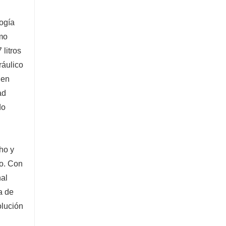
Excavadora de 5 toneladas
ogía
Contacta ahora
umo
litros
ráulico
 en
ad
do
ho y
no. Con
nal
a de
olución