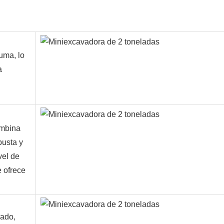
luma, lo
a
ombina
busta y
vel de
e ofrece
sado,