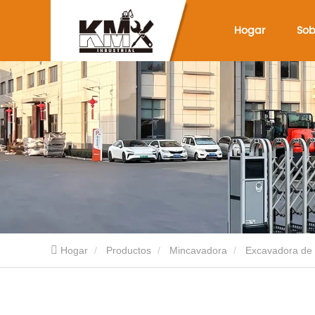
Hogar
Sob
Hogar
Productos
Mincavadora
Excavadora de 