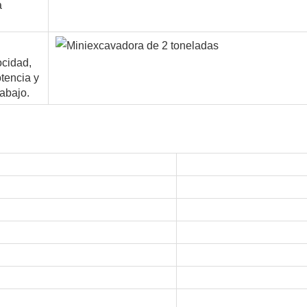
a
ocidad,
tencia y
rabajo.