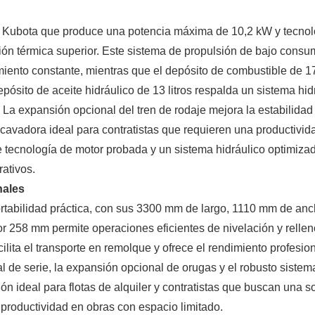
l Kubota que produce una potencia máxima de 10,2 kW y tecnol
ión térmica superior. Este sistema de propulsión de bajo cons
miento constante, mientras que el depósito de combustible de 17 
pósito de aceite hidráulico de 13 litros respalda un sistema hid
 La expansión opcional del tren de rodaje mejora la estabilidad
 excavadora ideal para contratistas que requieren una productivid
e tecnología de motor probada y un sistema hidráulico optimiza
rativos.
nales
tabilidad práctica, con sus 3300 mm de largo, 1110 mm de anc
 258 mm permite operaciones eficientes de nivelación y relle
ilita el transporte en remolque y ofrece el rendimiento profesio
l de serie, la expansión opcional de orugas y el robusto sistem
n ideal para flotas de alquiler y contratistas que buscan una s
 productividad en obras con espacio limitado.