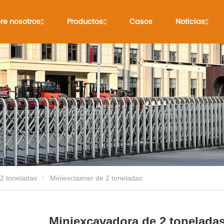
re nosotros
Productos
Casos
Noticias
2 toneladas
Miniexclaimer de 2 toneladas
Miniexcavadora de 2 tonelada