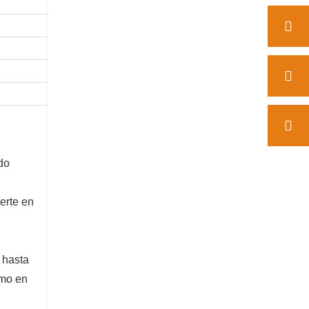
Refrigeración por agua
Diesel
17
13
do
erte en
 hasta
imo en